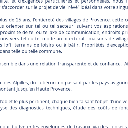
bilité, et d'exigences particulières et personnelles, nou
s'accorder sur le projet de vie "rêvé" idéal dans votre singul
 plus de 25 ans, l'entiereté des villages de Provence, cett
 orienter sur tel ou tel secteur, suivant vos aspirations
proximité de tel ou tel axe de communication, endroits priv
ons vers tel ou tel mode architectural : maisons de village
loft, terrains de loisirs ou à bâtir, Propriétés d'except
t dans telle ou telle commune.
emble dans une relation transparente et de confiance. Ains
re des Alpilles, du Lubéron, en passant par les pays avignonn
emontant jusqu'en Haute Provence.
l'objet le plus pertinent, chaque bien faisant l’objet d’une vé
alyse des diagnostics techniques, étude des coûts de fonc
our budgéter les enveloppes de travaux, via des conseils d