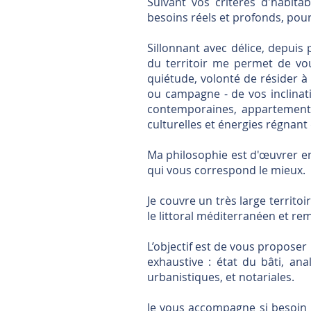
Suivant vos critères d'habita
besoins réels et profonds, pour 
S
illonnant avec délice, depuis
du territoir me permet de vous
quiétude, volonté de résider à 
ou campagne - de vos inclinati
contemporaines, appartements 
culturelles et énergies régnan
Ma philosophie est d'œuvrer ens
qui vous correspond le mieux.
Je couvre un très large territoi
le littoral méditerranéen et r
L’objectif est de vous proposer 
exhaustive : état du bâti, an
urbanistiques, et notariales.
Je vous accompagne si besoin p