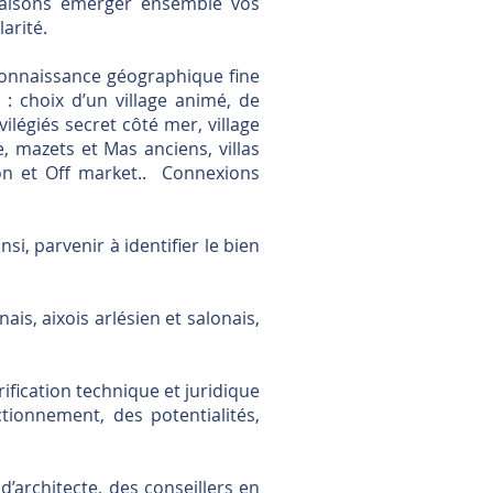
s faisons émerger ensemble vos
arité.
e connaissance géographique fine
 : choix d’un village animé, de
ilégiés secret côté mer, village
, mazets et Mas anciens, villas
ion et Off market.. Connexions
i, parvenir à identifier le bien
ais, aixois arlésien et salonais,
rification technique et juridique
tionnement, des potentialités,
’architecte, des conseillers en