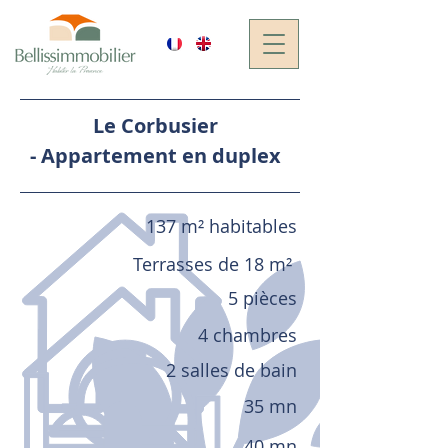
Le Corbusier
-
Appartement en duplex
137 m² habitables
Terrasses de 18 m²
5 pièces
4 chambres
2 salles de bain
35 mn
40 mn